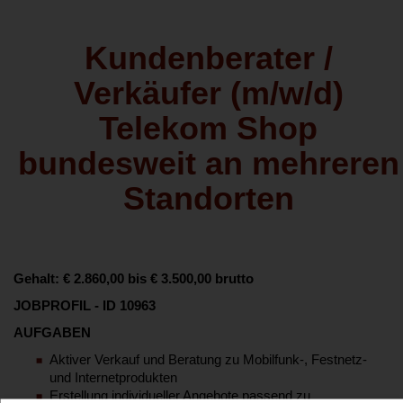
Kundenberater /
Verkäufer (m/w/d)
Telekom Shop
bundesweit an mehreren
Standorten
Gehalt: € 2.860,00 bis € 3.500,00 brutto
JOBPROFIL - ID 10963
AUFGABEN
Aktiver Verkauf und Beratung zu Mobilfunk-, Festnetz-
und Internetprodukten
Erstellung individueller Angebote passend zu